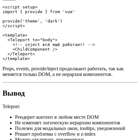
<
script setup
>
import
{
 provide 
}
from
'vue'
provide
(
'theme'
,
'dark'
)
<
/
script
>
<
template
>
<
Teleport
 to
=
"body"
>
<
!
--
 inject всё ещё работает
!
--
>
<
ChildComponent
/
>
<
/
Teleport
>
<
/
template
>
Props, events, provide/inject продолжают работать, так как
меняется только DOM, а не иерархия компонентов.
Вывод
Teleport:
Рендерит контент в любом месте DOM
Не изменяет логическую иерархию компонентов
Полезен для модальных окон, tooltips, уведомлений
Решает проблемы с overflow и z-index
Можно отключать динамически