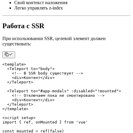
Свой контекст наложения
Легко управлять z-index
Работа с SSR
При использовании SSR, целевой элемент должен
существовать:
<
template
>
<
Teleport
 to
=
"body"
>
<
!
--
 В 
SSR
 body существует 
--
>
<
div
>
Контент
<
/
div
>
<
/
Teleport
>
<
Teleport
 to
=
"#app-modals"
:
disabled
=
"!mounted"
>
<
!
--
 Отключаем пока не смонтировано 
--
>
<
div
>
Контент
<
/
div
>
<
/
Teleport
>
<
/
template
>
<
script setup
>
import
{
 ref
,
 onMounted 
}
from
'vue'
const
 mounted 
=
ref
(
false
)