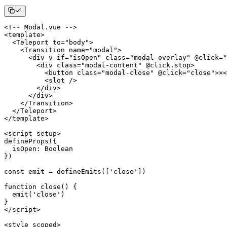
<
!
--
Modal
.
vue
--
>
<
template
>
<
Teleport
 to
=
"body"
>
<
Transition
 name
=
"modal"
>
<
div v
-
if
=
"isOpen"
class
=
"modal-overlay"
 @click
=
"
<
div 
class
=
"modal-content"
 @click
.
stop
>
<
button 
class
=
"modal-close"
 @click
=
"close"
>
×
<
<
slot 
/
>
<
/
div
>
<
/
div
>
<
/
Transition
>
<
/
Teleport
>
<
/
template
>
<
script setup
>
defineProps
(
{
isOpen
:
Boolean
}
)
const
 emit 
=
defineEmits
(
[
'close'
]
)
function
close
(
)
{
emit
(
'close'
)
}
<
/
script
>
<
style scoped
>