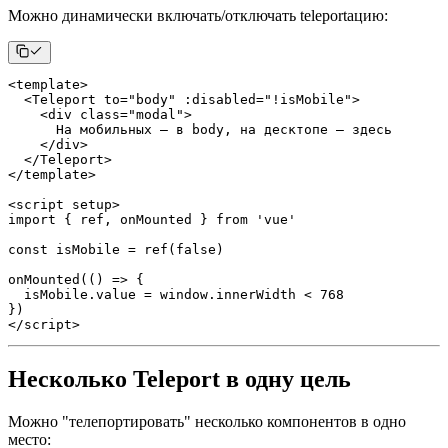
Можно динамически включать/отключать teleportацию:
<
template
>
<
Teleport
 to
=
"body"
:
disabled
=
"!isMobile"
>
<
div 
class
=
"modal"
>
      На мобильных — в body
,
<
/
div
>
<
/
Teleport
>
<
/
template
>
<
script setup
>
import
{
 ref
,
 onMounted 
}
from
'vue'
const
 isMobile 
=
ref
(
false
)
onMounted
(
(
)
=>
{
  isMobile
.
value
=
window
.
innerWidth
<
768
}
)
<
/
script
>
Несколько Teleport в одну цель
Можно "телепортировать" несколько компонентов в одно
место: