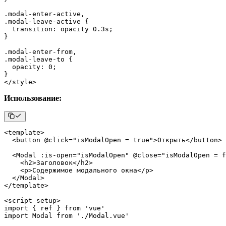
.
modal
-
enter
-
active
,
.
modal
-
leave
-
active 
{
transition
:
 opacity 
0
.
3s
;
}
.
modal
-
enter
-
from
,
.
modal
-
leave
-
to 
{
opacity
:
0
;
}
<
/
style
>
Использование:
<
template
>
<
button @click
=
"isModalOpen = true"
>
Открыть
<
/
button
>
<
Modal
:
is
-
open
=
"isModalOpen"
 @close
=
"isModalOpen = f
<
h2
>
Заголовок
<
/
h2
>
<
p
>
Содержимое модального окна
<
/
p
>
<
/
Modal
>
<
/
template
>
<
script setup
>
import
{
 ref 
}
from
'vue'
import
Modal
from
'./Modal.vue'