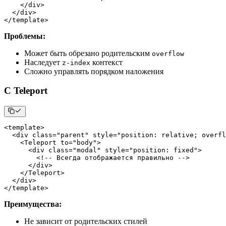
<
/
div
>
<
/
div
>
<
/
template
>
Проблемы:
Может быть обрезано родительским
overflow
Наследует
контекст
z-index
Сложно управлять порядком наложения
С Teleport
<
template
>
<
div 
class
=
"parent"
 style
=
"position: relative; overfl
<
Teleport
 to
=
"body"
>
<
div 
class
=
"modal"
 style
=
"position: fixed"
>
<
!
--
 Всегда отображается правильно 
--
>
<
/
div
>
<
/
Teleport
>
<
/
div
>
<
/
template
>
Преимущества:
Не зависит от родительских стилей