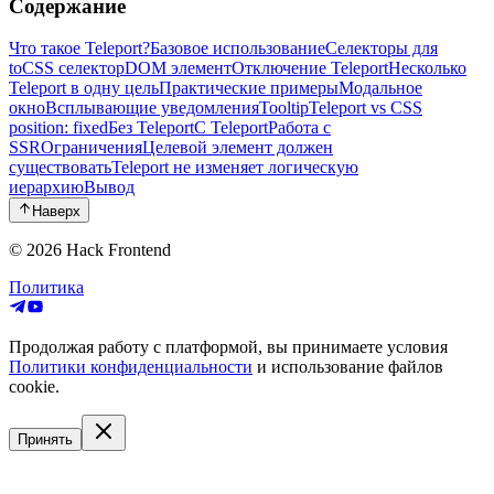
Содержание
Что такое Teleport?
Базовое использование
Селекторы для
to
CSS селектор
DOM элемент
Отключение Teleport
Несколько
Teleport в одну цель
Практические примеры
Модальное
окно
Всплывающие уведомления
Tooltip
Teleport vs CSS
position: fixed
Без Teleport
С Teleport
Работа с
SSR
Ограничения
Целевой элемент должен
существовать
Teleport не изменяет логическую
иерархию
Вывод
Наверх
© 2026
Hack Frontend
Политика
Продолжая работу с платформой, вы принимаете условия
Политики конфиденциальности
и использование файлов
cookie.
Принять