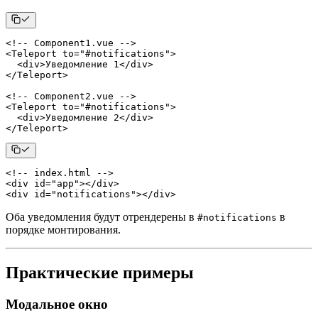
<
!
--
Component1
.
vue
--
>
<
Teleport
 to
=
"#notifications"
>
<
div
>
Уведомление 
1
<
/
div
>
<
/
Teleport
>
<
!
--
Component2
.
vue
--
>
<
Teleport
 to
=
"#notifications"
>
<
div
>
Уведомление 
2
<
/
div
>
<
/
Teleport
>
<!-- index.html -->
<
div
id
=
"
app
"
>
</
div
>
<
div
id
=
"
notifications
"
>
</
div
>
Оба уведомления будут отрендерены в
в
#notifications
порядке монтирования.
Практические примеры
Модальное окно