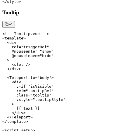
<
/
style
>
Tooltip
<
!
--
Tooltip
.
vue
--
>
<
template
>
<
    ref
=
"triggerRef"
    @mouseenter
=
"show"
    @mouseleave
=
"hide"
>
<
slot 
/
>
<
/
div
>
<
Teleport
 to
=
"body"
>
<
      v
-
if
=
"isVisible"
      ref
=
"tooltipRef"
class
=
"tooltip"
:
style
=
"tooltipStyle"
>
{
{
 text 
}
}
<
/
div
>
<
/
Teleport
>
<
/
template
>
<
script setup
>