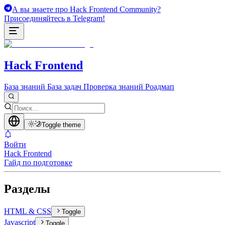
А вы знаете про Hack Frontend Community?
Присоединяйтесь в Telegram!
Hack Frontend
База знаний
База задач
Проверка знаний
Роадмап
Toggle theme
Войти
Hack Frontend
Гайд по подготовке
Разделы
HTML & CSS
Toggle
Javascript
Toggle