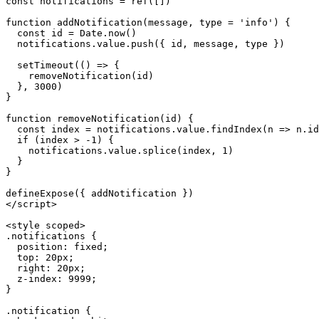
const
 notifications 
=
ref
(
[
]
)
function
addNotification
(
message
,
 type 
=
'info'
)
{
const
 id 
=
Date
.
now
(
)
  notifications
.
value
.
push
(
{
 id
,
 message
,
 type 
}
)
setTimeout
(
(
)
=>
{
removeNotification
(
id
)
}
,
3000
)
}
function
removeNotification
(
id
)
{
const
 index 
=
 notifications
.
value
.
findIndex
(
n
=>
 n
.
id
if
(
index 
>
-
1
)
{
    notifications
.
value
.
splice
(
index
,
1
)
}
}
defineExpose
(
{
 addNotification 
}
)
<
/
script
>
<
style scoped
>
.
notifications
{
position
:
 fixed
;
top
:
 20px
;
right
:
 20px
;
  z
-
index
:
9999
;
}
.
notification
{