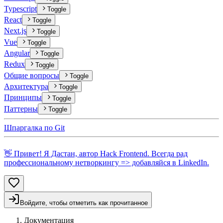
Typescript
Toggle
React
Toggle
Next.js
Toggle
Vue
Toggle
Angular
Toggle
Redux
Toggle
Общие вопросы
Toggle
Архитектура
Toggle
Принципы
Toggle
Паттерны
Toggle
Шпаргалка по Git
👋 Привет! Я Дастан, автор Hack Frontend. Всегда рад
профессиональному нетворкингу => добавляйся в
LinkedIn
.
Войдите, чтобы отметить как прочитанное
Документация