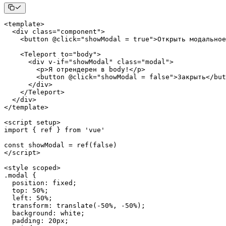
<
template
>
<
div 
class
=
"component"
>
<
button @click
=
"showModal = true"
>
Открыть модальное
<
Teleport
 to
=
"body"
>
<
div v
-
if
=
"showModal"
class
=
"modal"
>
<
p
>
Я отрендерен в body
!
<
/
p
>
<
button @click
=
"showModal = false"
>
Закрыть
<
/
but
<
/
div
>
<
/
Teleport
>
<
/
div
>
<
/
template
>
<
script setup
>
import
{
 ref 
}
from
'vue'
const
 showModal 
=
ref
(
false
)
<
/
script
>
<
style scoped
>
.
modal
{
position
:
 fixed
;
top
:
50
%
;
left
:
50
%
;
transform
:
translate
(
-
50
%
,
-
50
%
)
;
background
:
 white
;
padding
:
 20px
;