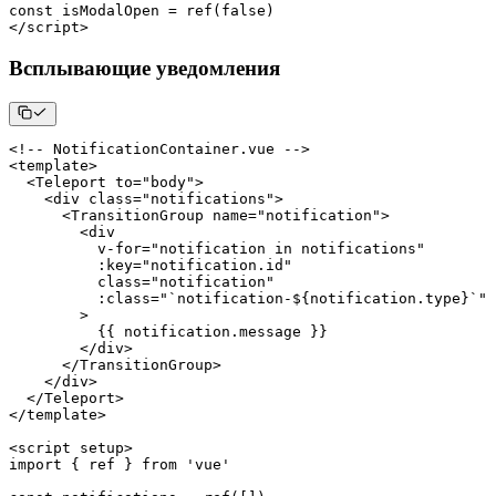
const
 isModalOpen 
=
ref
(
false
)
<
/
script
>
Всплывающие уведомления
<
!
--
NotificationContainer
.
vue
--
>
<
template
>
<
Teleport
 to
=
"body"
>
<
div 
class
=
"notifications"
>
<
TransitionGroup
 name
=
"notification"
>
<
          v
-
for
=
"notification in notifications"
:
key
=
"notification.id"
class
=
"notification"
:
class
=
"`notification-${notification.type}`"
>
{
{
 notification
.
message
}
}
<
/
div
>
<
/
TransitionGroup
>
<
/
div
>
<
/
Teleport
>
<
/
template
>
<
script setup
>
import
{
 ref 
}
from
'vue'