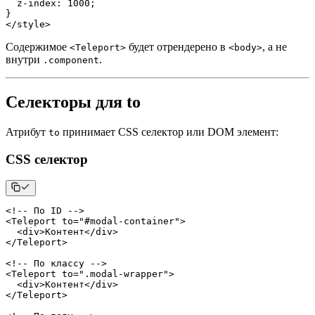
  z
-
index
:
1000
;
}
<
/
style
>
Содержимое
будет отрендерено в
, а не
<Teleport>
<body>
внутри
.
.component
Селекторы для to
Атрибут
принимает CSS селектор или DOM элемент:
to
CSS селектор
<
!
--
 По 
ID
--
>
<
Teleport
 to
=
"#modal-container"
>
<
div
>
Контент
<
/
div
>
<
/
Teleport
>
<
!
--
 По классу 
--
>
<
Teleport
 to
=
".modal-wrapper"
>
<
div
>
Контент
<
/
div
>
<
/
Teleport
>