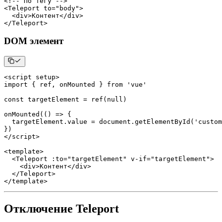
<
!
--
 По тегу 
--
>
<
Teleport
 to
=
"body"
>
<
div
>
Контент
<
/
div
>
<
/
Teleport
>
DOM элемент
<
script setup
>
import
{
 ref
,
 onMounted 
}
from
'vue'
const
 targetElement 
=
ref
(
null
)
onMounted
(
(
)
=>
{
  targetElement
.
value
=
document
.
getElementById
(
'custom
}
)
<
/
script
>
<
template
>
<
Teleport
:
to
=
"targetElement"
 v
-
if
=
"targetElement"
>
<
div
>
Контент
<
/
div
>
<
/
Teleport
>
<
/
template
>
Отключение Teleport