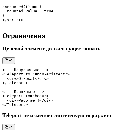
onMounted
(
(
)
=>
{
  mounted
.
value
=
true
}
)
<
/
script
>
Ограничения
Целевой элемент должен существовать
<
!
--
 Неправильно 
--
>
<
Teleport
 to
=
"#non-existent"
>
<
div
>
Ошибка
!
<
/
div
>
<
/
Teleport
>
<
!
--
 Правильно 
--
>
<
Teleport
 to
=
"body"
>
<
div
>
Работает
!
<
/
div
>
<
/
Teleport
>
Teleport не изменяет логическую иерархию