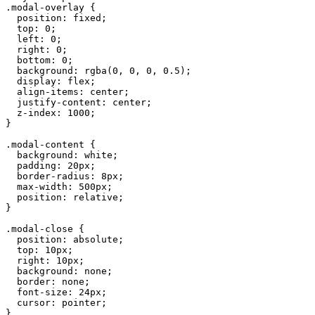
.
modal
-
overlay 
{
position
:
 fixed
;
top
:
0
;
left
:
0
;
right
:
0
;
bottom
:
0
;
background
:
rgba
(
0
,
0
,
0
,
0.5
)
;
display
:
 flex
;
  align
-
items
:
 center
;
  justify
-
content
:
 center
;
  z
-
index
:
1000
;
}
.
modal
-
content 
{
background
:
 white
;
padding
:
 20px
;
  border
-
radius
:
 8px
;
  max
-
width
:
 500px
;
position
:
 relative
;
}
.
modal
-
close 
{
position
:
 absolute
;
top
:
 10px
;
right
:
 10px
;
background
:
 none
;
border
:
 none
;
  font
-
size
:
 24px
;
cursor
:
 pointer
;
}