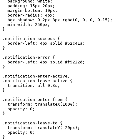
background
:
 white
;
padding
:
 15px 20px
;
  margin
-
bottom
:
 10px
;
  border
-
radius
:
 4px
;
  box
-
shadow
:
0
 2px 8px 
rgba
(
0
,
0
,
0
,
0.15
)
;
  min
-
width
:
 250px
;
}
.
notification
-
success 
{
  border
-
left
:
 4px solid #52c41a
;
}
.
notification
-
error 
{
  border
-
left
:
 4px solid #f5222d
;
}
.
notification
-
enter
-
active
,
.
notification
-
leave
-
active 
{
transition
:
 all 
0
.
3s
;
}
.
notification
-
enter
-
from
{
transform
:
translateX
(
100
%
)
;
opacity
:
0
;
}
.
notification
-
leave
-
to 
{
transform
:
translateY
(
-
20px
)
;
opacity
:
0
;
}