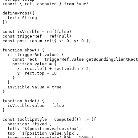
import
{
 ref
,
 computed 
}
from
'vue'
defineProps
(
{
text
:
String
}
)
const
 isVisible 
=
ref
(
false
)
const
 triggerRef 
=
ref
(
null
)
const
 position 
=
ref
(
{
x
:
0
,
y
:
0
}
)
function
show
(
)
{
if
(
triggerRef
.
value
)
{
const
 rect 
=
 triggerRef
.
value
.
getBoundingClientRect
    position
.
value
=
{
x
:
 rect
.
left
+
 rect
.
width
/
2
,
y
:
 rect
.
top
-
10
}
}
  isVisible
.
value
=
true
}
function
hide
(
)
{
  isVisible
.
value
=
false
}
const
 tooltipStyle 
=
computed
(
(
)
=>
(
{
position
:
'fixed'
,
left
:
`
${
position
.
value
.
x
}
px
`
,
top
:
`
${
position
.
value
.
y
}
px
`
,
transform
:
'translate(-50%, -100%)'