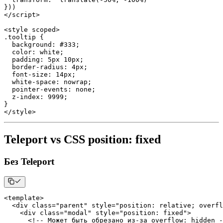
}
)
)
<
/
script
>
<
style scoped
>
.
tooltip
{
background
:
 #
333
;
color
:
 white
;
padding
:
 5px 10px
;
  border
-
radius
:
 4px
;
  font
-
size
:
 14px
;
  white
-
space
:
 nowrap
;
  pointer
-
events
:
 none
;
  z
-
index
:
9999
;
}
<
/
style
>
Teleport vs CSS position: fixed
Без Teleport
<
template
>
<
div 
class
=
"parent"
 style
=
"position: relative; overfl
<
div 
class
=
"modal"
 style
=
"position: fixed"
>
<
!
--
 Может быть обрезано из
-
за overflow
:
 hidden 
-