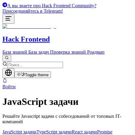
А вы знаете про Hack Frontend Community?
Присоединяйтесь в Telegram!
Hack Frontend
База знаний
База задач
Проверка знаний
Роадмап
Toggle theme
Войти
JavaScript задачи
Решайте Javascript задачи с собеседований от топовых IT-
компаний
JavaScript задачи
TypeScript задачи
React задачи
Promise