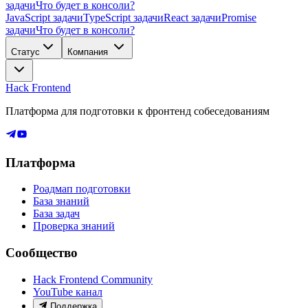
задачи
Что будет в консоли?
JavaScript задачи
TypeScript задачи
React задачи
Promise
задачи
Что будет в консоли?
Статус
Компания
Hack Frontend
Платформа для подготовки к фронтенд собеседованиям
Платформа
Роадмап подготовки
База знаний
База задач
Проверка знаний
Сообщество
Hack Frontend Community
YouTube канал
Поддержка