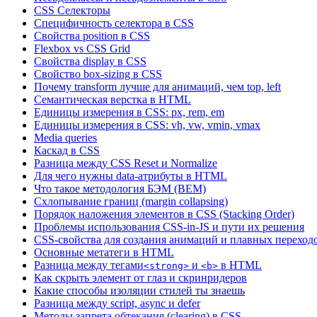
CSS Селекторы
Специфичность селектора в CSS
Свойства position в CSS
Flexbox vs CSS Grid
Свойства display в CSS
Свойство box-sizing в CSS
Почему transform лучше для анимаций, чем top, left
Семантическая верстка в HTML
Единицы измерения в CSS: px, rem, em
Единицы измерения в CSS: vh, vw, vmin, vmax
Media queries
Каскад в CSS
Разница между CSS Reset и Normalize
Для чего нужны data-атрибуты в HTML
Что такое методология БЭМ (BEM)
Схлопывание границ (margin collapsing)
Порядок наложения элементов в CSS (Stacking Order)
Проблемы использования CSS-in-JS и пути их решения
CSS-свойства для создания анимаций и плавных переход
Основные метатеги в HTML
Разница между тегами
и
в HTML
<strong>
<b>
Как скрыть элемент от глаз и скринридеров
Какие способы изоляции стилей ты знаешь
Разница между script, async и defer
Методы запрета обтекания (clearing) в CSS