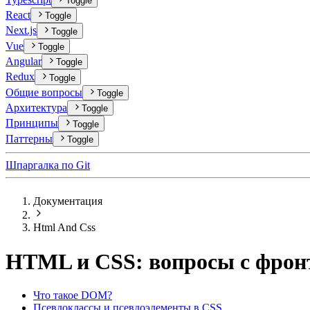
Toggle
React
Toggle
Next.js
Toggle
Vue
Toggle
Angular
Toggle
Redux
Toggle
Общие вопросы
Toggle
Архитектура
Toggle
Принципы
Toggle
Паттерны
Toggle
Шпаргалка по Git
Документация
Html And Css
HTML и CSS: вопросы с фронт
Что такое DOM?
Псевдоклассы и псевдоэлементы в CSS