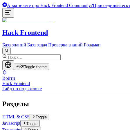
А вы знаете про Hack Frontend Community?
Присоединяйтесь в
Hack Frontend
База знаний
База задач
Проверка знаний
Роадмап
Toggle theme
Войти
Hack Frontend
Гайд по подготовке
Разделы
HTML & CSS
Toggle
Javascript
Toggle
Typescript