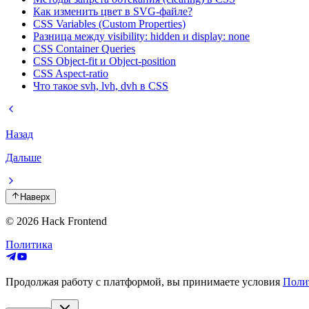
Как изменить цвет в SVG-файле?
CSS Variables (Custom Properties)
Разница между visibility: hidden и display: none
CSS Container Queries
CSS Object-fit и Object-position
CSS Aspect-ratio
Что такое svh, lvh, dvh в CSS
Назад
Дальше
Наверх
© 2026
Hack Frontend
Политика
Продолжая работу с платформой, вы принимаете условия
Поли