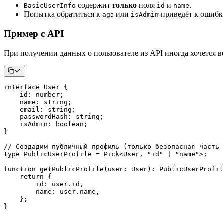
содержит
только
поля
и
.
BasicUserInfo
id
name
Попытка обратиться к
или
приведёт к ошибке
age
isAdmin
Пример с API
При получении данных о пользователе из API иногда хочется 
interface
User
{
    id
:
number
;
    name
:
string
;
    email
:
string
;
    passwordHash
:
string
;
    isAdmin
:
boolean
;
}
// Создадим публичный профиль (только безопасная часть 
type
PublicUserProfile
=
 Pick
<
User
,
"id"
|
"name"
>
;
function
getPublicProfile
(
user
:
 User
)
:
 PublicUserProfil
return
{
        id
:
 user
.
id
,
        name
:
 user
.
name
,
}
;
}