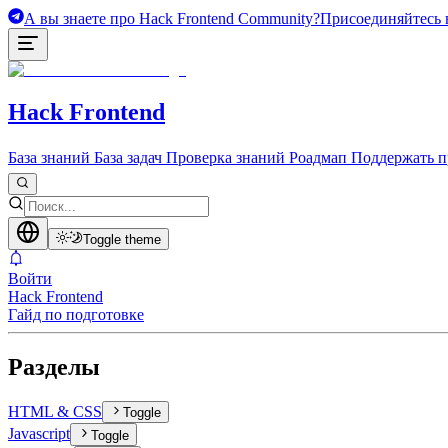
А вы знаете про Hack Frontend Community?
Присоединяйтесь в
Hack Frontend
База знаний
База задач
Проверка знаний
Роадмап
Поддержать п
Toggle theme
Войти
Hack Frontend
Гайд по подготовке
Разделы
HTML & CSS
Toggle
Javascript
Toggle