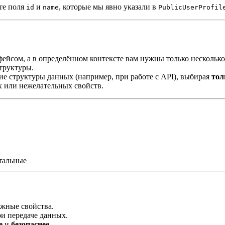
те поля
и
, которые мы явно указали в
id
name
PublicUserProfil
фейсом, а в определённом контексте вам нужны только несколько
труктуры.
ие структуры данных (например, при работе с API), выбирая
тол
х или нежелательных свойств.
стальные
жные свойства.
и передаче данных.
е
и
безопаснее
.