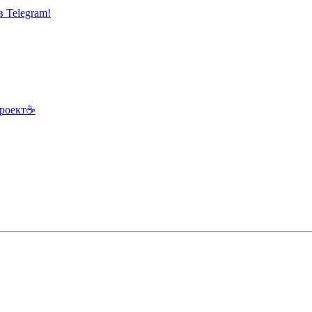
 Telegram!
роект
☕