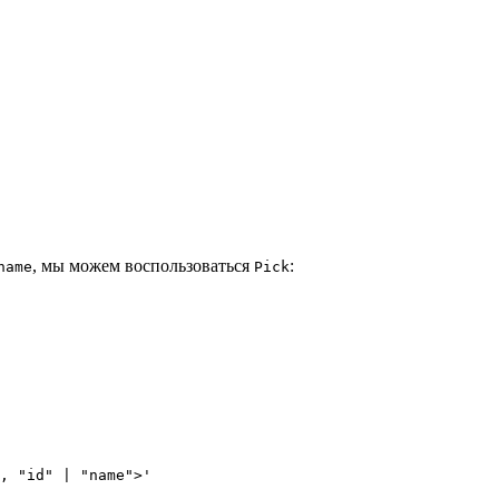
, мы можем воспользоваться
:
name
Pick
, "id" | "name">'