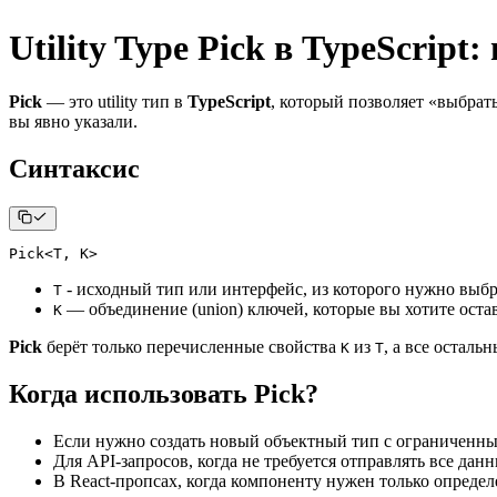
Utility Type Pick в TypeScript
Pick
— это utility тип в
TypeScript
, который позволяет «выбрат
вы явно указали.
Синтаксис
Pick
<
T
,
K
>
- исходный тип или интерфейс, из которого нужно выбр
T
— объединение (union) ключей, которые вы хотите оста
K
Pick
берёт только перечисленные свойства
из
, а все осталь
K
T
Когда использовать Pick?
Если нужно создать новый объектный тип с ограниченны
Для API-запросов, когда не требуется отправлять все данн
В React-пропсах, когда компоненту нужен только опреде