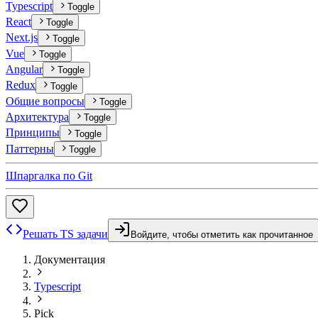
Typescript
Toggle
React
Toggle
Next.js
Toggle
Vue
Toggle
Angular
Toggle
Redux
Toggle
Общие вопросы
Toggle
Архитектура
Toggle
Принципы
Toggle
Паттерны
Toggle
Шпаргалка по Git
Решать TS задачи
Войдите, чтобы отметить как прочитанное
Документация
Typescript
Pick