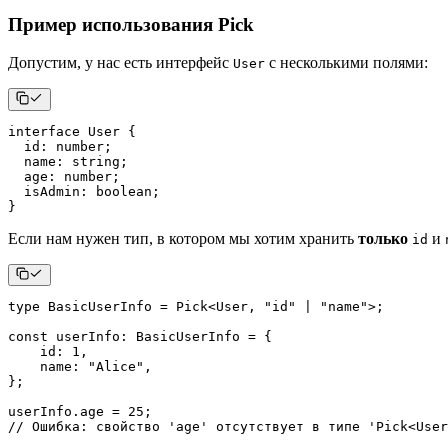
Пример использования Pick
Допустим, у нас есть интерфейс
с несколькими полями:
User
interface
User
{
  id
:
number
;
  name
:
string
;
  age
:
number
;
  isAdmin
:
boolean
;
}
Если нам нужен тип, в котором мы хотим хранить
только
и
id
type
BasicUserInfo
=
 Pick
<
User
,
"id"
|
"name"
>
;
const
 userInfo
:
 BasicUserInfo 
=
{
    id
:
1
,
    name
:
"Alice"
,
}
;
userInfo
.
age 
=
25
;
// Ошибка: свойство 'age' отсутствует в типе 'Pick<User