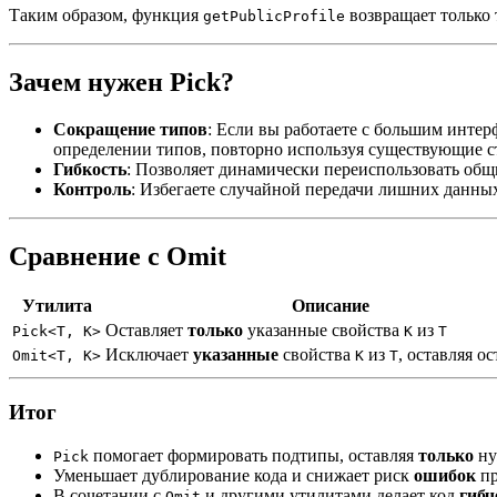
Таким образом, функция
возвращает только 
getPublicProfile
Зачем нужен Pick?
Сокращение типов
: Если вы работаете с большим интер
определении типов, повторно используя существующие с
Гибкость
: Позволяет динамически переиспользовать общ
Контроль
: Избегаете случайной передачи лишних данны
Сравнение с Omit
Утилита
Описание
Оставляет
только
указанные свойства
из
Pick<T, K>
K
T
Исключает
указанные
свойства
из
, оставляя о
Omit<T, K>
K
T
Итог
помогает формировать подтипы, оставляя
только
ну
Pick
Уменьшает дублирование кода и снижает риск
ошибок
пр
В сочетании с
и другими утилитами делает код
гибч
Omit