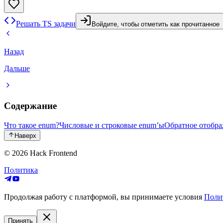
Решать TS задачи
Войдите, чтобы отметить как прочитанное
Назад
Дальше
Содержание
Что такое enum?
Числовые и строковые enum’ы
Обратное отобр
Наверх
© 2026
Hack Frontend
Политика
Продолжая работу с платформой, вы принимаете условия
Поли
Принять