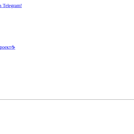
 Telegram!
роект
☕