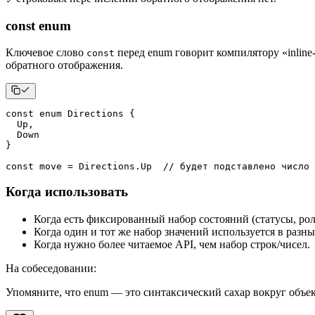
const enum
Ключевое слово
перед enum говорит компилятору «inline
const
обратного отображения.
const
enum
 Directions 
{
  Up
,
}
const
 move 
=
 Directions
.
Up  
// будет подставлено число 
Когда использовать
Когда есть фиксированный набор состояний (статусы, ро
Когда один и тот же набор значений используется в разны
Когда нужно более читаемое API, чем набор строк/чисел.
На собеседовании
:
Упомяните, что enum — это синтаксический сахар вокруг объект