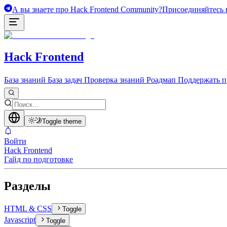
А вы знаете про Hack Frontend Community?
Присоединяйтесь в
Hack Frontend
База знаний
База задач
Проверка знаний
Роадмап
Поддержать п
Toggle theme
Войти
Hack Frontend
Гайд по подготовке
Разделы
HTML & CSS
Toggle
Javascript
Toggle