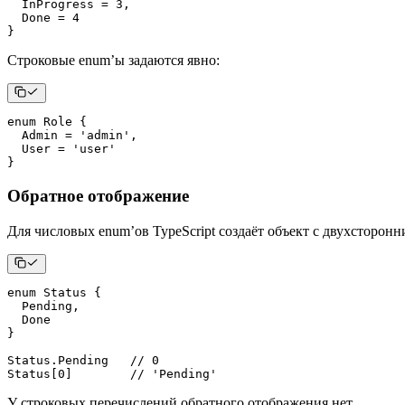
  InProgress 
=
3
,
  Done 
=
4
}
Строковые enum’ы задаются явно:
enum
 Role 
{
  Admin 
=
'admin'
,
  User 
=
'user'
}
Обратное отображение
Для числовых enum’ов TypeScript создаёт объект с двухсторо
enum
 Status 
{
  Pending
,
}
Status
.
Pending   
// 0
Status
[
0
]
// 'Pending'
У строковых перечислений обратного отображения нет.