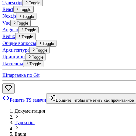
Typescript
Toggle
React
Toggle
Next.js
Toggle
Vue
Toggle
Angular
Toggle
Redux
Toggle
Общие вопросы
Toggle
Архитектура
Toggle
Принципы
Toggle
Паттерны
Toggle
Шпаргалка по Git
Решать TS задачи
Войдите, чтобы отметить как прочитанное
Документация
Typescript
Enum