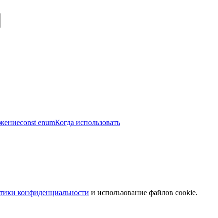
ажение
const enum
Когда использовать
тики конфиденциальности
и использование файлов cookie.