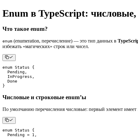
Enum в TypeScript: числовые,
Что такое enum?
(enumeration, перечисление) — это тип данных в
TypeScri
enum
избежать «магических» строк или чисел.
enum
 Status 
{
  Pending
,
  InProgress
,
}
Числовые и строковые enum’ы
По умолчанию перечисления числовые: первый элемент имеет
enum
 Status 
{
  Pending 
=
1
,