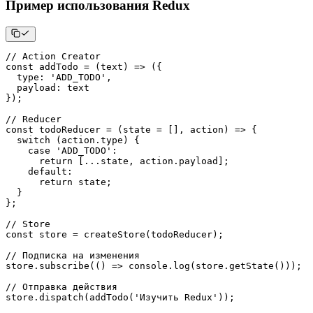
Пример использования Redux
// Action Creator
const
addTodo
=
(
text
)
=>
(
{
type
:
'ADD_TODO'
,
payload
:
}
)
;
// Reducer
const
todoReducer
=
(
state 
=
[
]
,
 action
)
=>
{
switch
(
action
.
type
)
{
case
'ADD_TODO'
:
return
[
...
state
,
 action
.
payload
]
;
default
:
return
 state
;
}
}
;
// Store
const
 store 
=
createStore
(
todoReducer
)
;
// Подписка на изменения
store
.
subscribe
(
(
)
=>
console
.
log
(
store
.
getState
(
)
)
)
;
// Отправка действия
store
.
dispatch
(
addTodo
(
'Изучить Redux'
)
)
;