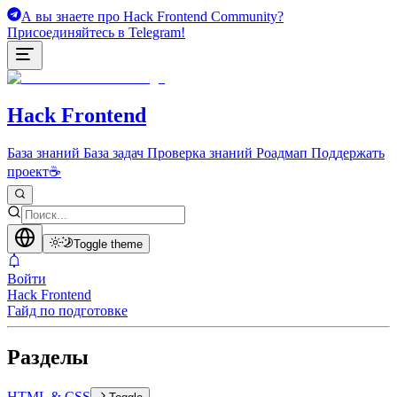
А вы знаете про Hack Frontend Community?
Присоединяйтесь в Telegram!
Hack Frontend
База знаний
База задач
Проверка знаний
Роадмап
Поддержать
проект
☕
Toggle theme
Войти
Hack Frontend
Гайд по подготовке
Разделы
HTML & CSS