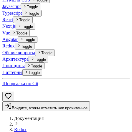
Toggle
Javascript
Toggle
Typescript
Toggle
React
Toggle
Next.js
Toggle
Vue
Toggle
Angular
Toggle
Redux
Toggle
Общие вопросы
Toggle
Архитектура
Toggle
Принципы
Toggle
Паттерны
Toggle
Шпаргалка по Git
Войдите, чтобы отметить как прочитанное
Документация
Redux