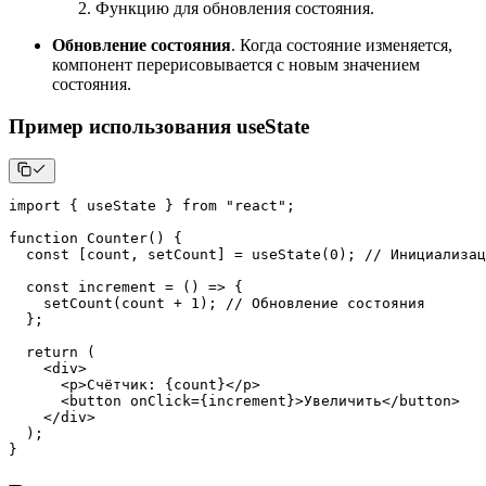
Функцию для обновления состояния.
Обновление состояния
. Когда состояние изменяется,
компонент перерисовывается с новым значением
состояния.
Пример использования useState
import
{
 useState 
}
from
"react"
;
function
Counter
(
)
{
const
[
count
,
 setCount
]
=
useState
(
0
)
;
// Инициализац
const
increment
=
(
)
=>
{
setCount
(
count 
+
1
)
;
// Обновление состояния
}
;
return
(
<
div
>
<
p
>
Счётчик: 
{
count
}
</
p
>
<
button
onClick
=
{
increment
}
>
Увеличить
</
button
>
</
div
>
)
;
}