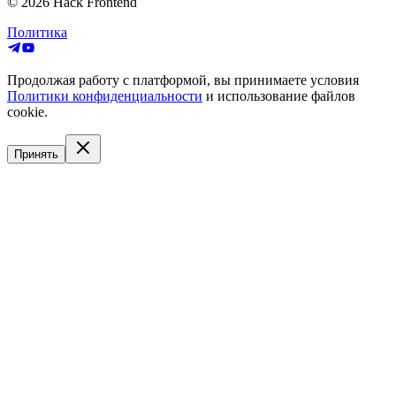
© 2026
Hack Frontend
Политика
Продолжая работу с платформой, вы принимаете условия
Политики конфиденциальности
и использование файлов
cookie.
Принять