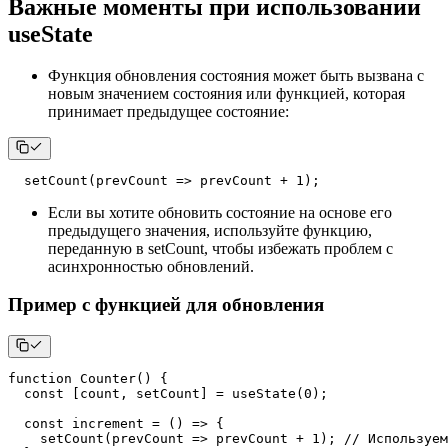
Важные моменты при использовании
useState
Функция обновления состояния может быть вызвана с
новым значением состояния или функцией, которая
принимает предыдущее состояние:
setCount
(
prevCount
=>
 prevCount 
+
1
)
;
Если вы хотите обновить состояние на основе его
предыдущего значения, используйте функцию,
переданную в setCount, чтобы избежать проблем с
асинхронностью обновлений.
Пример с функцией для обновления
function
Counter
(
)
{
const
[
count
,
 setCount
]
=
useState
(
0
)
;
const
increment
=
(
)
=>
{
setCount
(
prevCount
=>
 prevCount 
+
1
)
;
// Используем