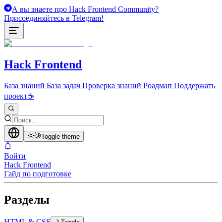
А вы знаете про Hack Frontend Community?
Присоединяйтесь в Telegram!
Hack Frontend
База знаний
База задач
Проверка знаний
Роадмап
Поддержать
проект
☕
Toggle theme
Войти
Hack Frontend
Гайд по подготовке
Разделы
HTML & CSS