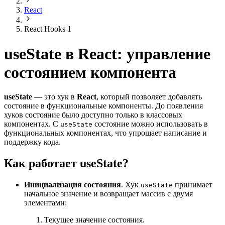
React
React Hooks 1
useState в React: управление
состоянием компонента
useState
— это хук в
React
, который позволяет добавлять
состояние в функциональные компоненты. До появления
хуков состояние было доступно только в классовых
компонентах. С
состояние можно использовать в
useState
функциональных компонентах, что упрощает написание и
поддержку кода.
Как работает useState?
Инициализация состояния
. Хук
принимает
useState
начальное значение и возвращает массив с двумя
элементами:
Текущее значение состояния.