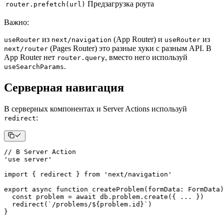
Предзагрузка роута
router.prefetch(url)
Важно
:
из
(App Router) и
из
useRouter
next/navigation
useRouter
(Pages Router) это разные хуки с разным API. В
next/router
App Router нет
, вместо него используй
router.query
.
useSearchParams
Серверная навигация
В серверных компонентах и Server Actions используй
:
redirect
// В Server Action
'use server'
import
{
 redirect 
}
from
'next/navigation'
export
async
function
createProblem
(
formData
:
FormData
)
const
 problem 
=
await
 db
.
problem
.
create
(
{
...
}
)
redirect
(
`
/problems/
${
problem
.
id
}
`
)
}