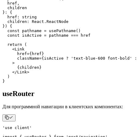
  href
,
}
:
{
  href
:
string
  children
:
React
.
ReactNode
}
)
{
const
 pathname 
=
usePathname
(
)
const
 isActive 
=
 pathname 
===
return
(
<
Link
href
=
{
href
}
className
=
{
isActive 
?
'text-blue-600 font-bold'
:
>
{
children
}
</
Link
>
)
}
useRouter
Для программной навигации в клиентских компонентах:
'use client'
import
{
 useRouter 
}
from
'next/navigation'