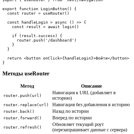
export
function
LoginButton
(
)
{
const
 router 
=
useRouter
(
)
const
handleLogin
=
async
(
)
=>
{
const
 result 
=
await
login
(
)
if
(
result
.
success
)
{
      router
.
push
(
'/dashboard'
)
}
}
return
<
button
onClick
=
{
handleLogin
}
>
Войти
</
button
>
}
Методы useRouter
Метод
Описание
Навигация к URL (добавляет в
router.push(url)
историю)
Навигация без добавления в историю
router.replace(url)
Назад по истории
router.back()
Вперед по истории
router.forward()
Обновляет текущий роут
router.refresh()
(перезапрашивает данные с сервера)