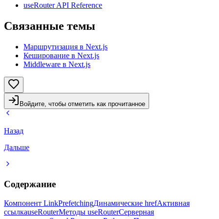
useRouter API Reference
Связанные темы
Маршрутизация в Next.js
Кеширование в Next.js
Middleware в Next.js
Войдите, чтобы отметить как прочитанное
Назад
Дальше
Содержание
Компонент Link
Prefetching
Динамические href
Активная
ссылка
useRouter
Методы useRouter
Серверная