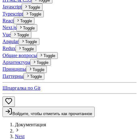
Toggle
Javascript
Toggle
Typescript
Toggle
React
Toggle
Next.js
Toggle
Vue
Toggle
Angular
Toggle
Redux
Toggle
Общие вопросы
Toggle
Архитектура
Toggle
Принципы
Toggle
Паттерны
Toggle
Шпаргалка по Git
Войдите, чтобы отметить как прочитанное
Документация
Next