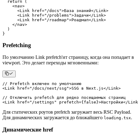
return
(
<
nav
>
<
Link
href
=
"
/docs
"
>
База знаний
</
Link
>
<
Link
href
=
"
/problems
"
>
Задачи
</
Link
>
<
Link
href
=
"
/roadmap
"
>
Роадмап
</
Link
>
</
nav
>
)
}
Prefetching
По умолчанию Link prefetch'ит страницу, когда она попадает в
viewport. Это делает переходы мгновенными:
// Prefetch включен по умолчанию
<
Link
href
=
"
/docs/next/ssg
"
>
SSG в Next.js
</
Link
>
// Отключить prefetch для редко посещаемых страниц
<
Link
href
=
"
/settings
"
prefetch
=
{
false
}
>
Настройки
</
Link
Для статических роутов prefetch загружает весь RSC Payload.
Для динамических загружается до ближайшего
.
loading.tsx
Динамические href