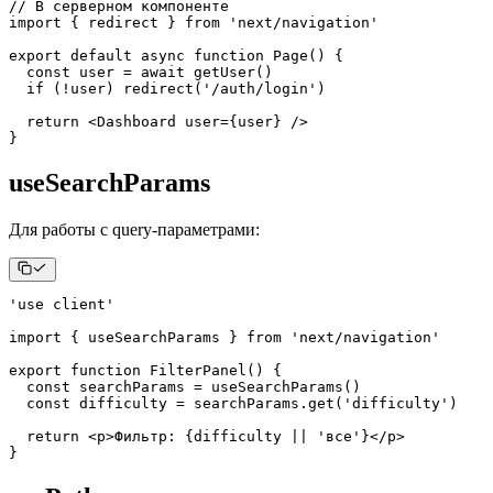
// В серверном компоненте
import
{
 redirect 
}
from
'next/navigation'
export
default
async
function
Page
(
)
{
const
 user 
=
await
getUser
(
)
if
(
!
user
)
redirect
(
'/auth/login'
)
return
<
Dashboard
user
=
{
user
}
/>
}
useSearchParams
Для работы с query-параметрами:
'use client'
import
{
 useSearchParams 
}
from
'next/navigation'
export
function
FilterPanel
(
)
{
const
 searchParams 
=
useSearchParams
(
)
const
 difficulty 
=
 searchParams
.
get
(
'difficulty'
)
return
<
p
>
Фильтр: 
{
difficulty 
||
'все'
}
</
p
>
}