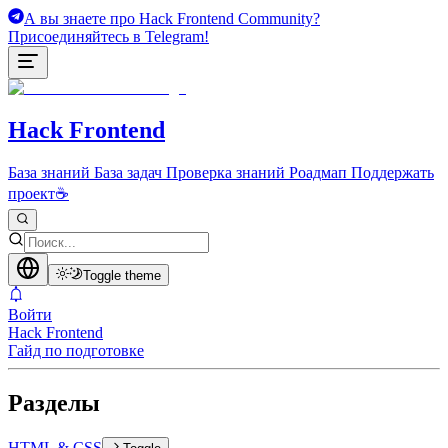
А вы знаете про Hack Frontend Community?
Присоединяйтесь в Telegram!
Hack Frontend
База знаний
База задач
Проверка знаний
Роадмап
Поддержать
проект
☕
Toggle theme
Войти
Hack Frontend
Гайд по подготовке
Разделы
HTML & CSS