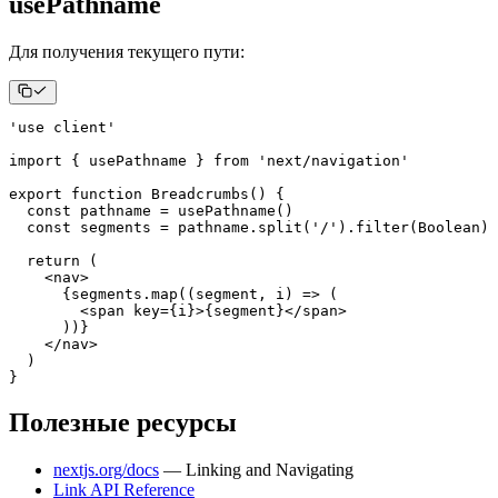
usePathname
Для получения текущего пути:
'use client'
import
{
 usePathname 
}
from
'next/navigation'
export
function
Breadcrumbs
(
)
{
const
 pathname 
=
usePathname
(
)
const
 segments 
=
 pathname
.
split
(
'/'
)
.
filter
(
Boolean
)
return
(
<
nav
>
{
segments
.
map
(
(
segment
,
 i
)
=>
(
<
span
key
=
{
i
}
>
{
segment
}
</
span
>
)
)
}
</
nav
>
)
}
Полезные ресурсы
nextjs.org/docs
— Linking and Navigating
Link API Reference