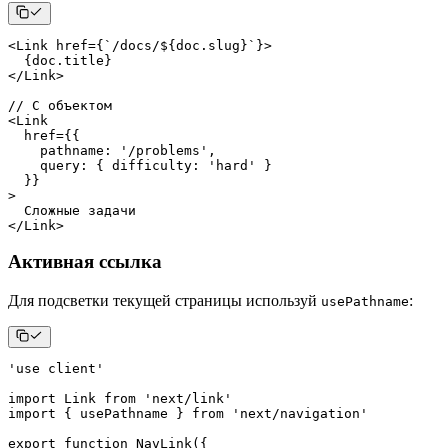
<
Link
href
=
{
`
/docs/
${
doc
.
slug
}
`
}
>
{
doc
.
title
}
</
Link
>
// С объектом
<
Link
href
=
{
{
    pathname
:
'/problems'
,
    query
:
{
 difficulty
:
'hard'
}
}
}
>
</
Link
>
Активная ссылка
Для подсветки текущей страницы используй
:
usePathname
'use client'
import
Link
from
'next/link'
import
{
 usePathname 
}
from
'next/navigation'
export
function
NavLink
(
{