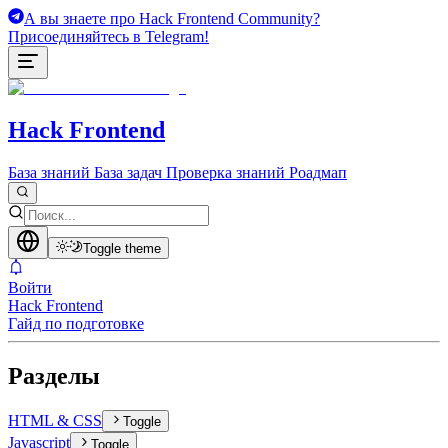
А вы знаете про Hack Frontend Community?
Присоединяйтесь в Telegram!
Hack Frontend
База знаний
База задач
Проверка знаний
Роадмап
Toggle theme
Войти
Hack Frontend
Гайд по подготовке
Разделы
HTML & CSS
Toggle
Javascript
Toggle