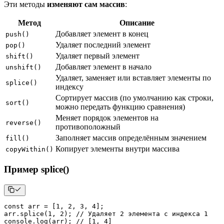
Эти методы
изменяют сам массив
:
Метод
Описание
Добавляет элемент в конец
push()
Удаляет последний элемент
pop()
Удаляет первый элемент
shift()
Добавляет элемент в начало
unshift()
Удаляет, заменяет или вставляет элементы по
splice()
индексу
Сортирует массив (по умолчанию как строки,
sort()
можно передать функцию сравнения)
Меняет порядок элементов на
reverse()
противоположный
Заполняет массив определённым значением
fill()
Копирует элементы внутри массива
copyWithin()
Пример splice()
const
 arr 
=
[
1
,
2
,
3
,
4
]
;
arr
.
splice
(
1
,
2
)
;
// Удаляет 2 элемента с индекса 1
console
.
log
(
arr
)
;
// [1, 4]