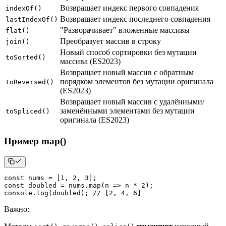
Возвращает индекс первого совпадения
indexOf()
Возвращает индекс последнего совпадения
lastIndexOf()
"Разворачивает" вложенные массивы
flat()
Преобразует массив в строку
join()
Новый способ сортировки без мутации
toSorted()
массива (ES2023)
Возвращает новый массив с обратным
порядком элементов без мутации оригинала
toReversed()
(ES2023)
Возвращает новый массив с удалёнными/
заменёнными элементами без мутации
toSpliced()
оригинала (ES2023)
Пример map()
const
 nums 
=
[
1
,
2
,
3
]
;
const
 doubled 
=
 nums
.
map
(
n
=>
 n 
*
2
)
;
console
.
log
(
doubled
)
;
// [2, 4, 6]
Важно
: