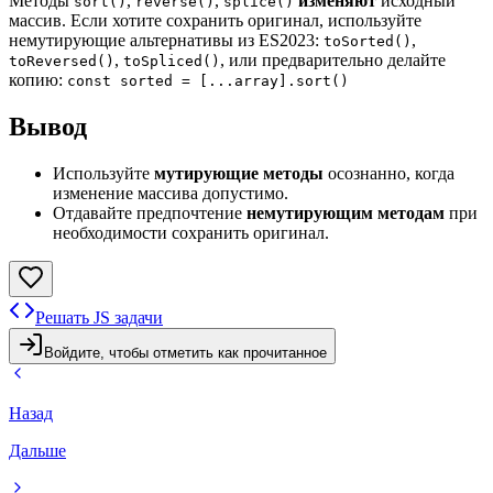
Методы
,
,
изменяют
исходный
sort()
reverse()
splice()
массив. Если хотите сохранить оригинал, используйте
немутирующие альтернативы из ES2023:
,
toSorted()
,
, или предварительно делайте
toReversed()
toSpliced()
копию:
const sorted = [...array].sort()
Вывод
Используйте
мутирующие методы
осознанно, когда
изменение массива допустимо.
Отдавайте предпочтение
немутирующим методам
при
необходимости сохранить оригинал.
Решать JS задачи
Войдите, чтобы отметить как прочитанное
Назад
Дальше