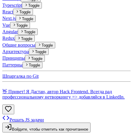
Typescript
Toggle
React
Toggle
Next.js
Toggle
Vue
Toggle
Angular
Toggle
Redux
Toggle
Общие вопросы
Toggle
Архитектура
Toggle
Принципы
Toggle
Паттерны
Toggle
Шпаргалка по Git
👋 Привет! Я Дастан, автор Hack Frontend. Всегда рад
профессиональному нетворкингу => добавляйся в
LinkedIn
.
Решать JS задачи
Войдите, чтобы отметить как прочитанное