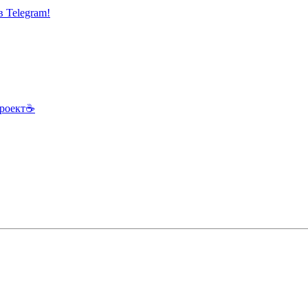
 Telegram!
роект
☕