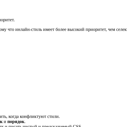
оритет.
тому что инлайн-стиль имеет более высокий приоритет, чем селе
ить, когда конфликтуют стили.
ик
и
порядок
.
ях и писать чистый и предсказуемый CSS.