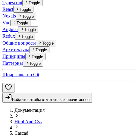
Typescript
Toggle
React
Toggle
Next.js
Toggle
Vue
Toggle
Angular
Toggle
Redux
Toggle
Общие вопросы
Toggle
Архитектура
Toggle
Принципы
Toggle
Паттерны
Toggle
Шпаргалка по Git
Войдите, чтобы отметить как прочитанное
Документация
Html And Css
Cascad