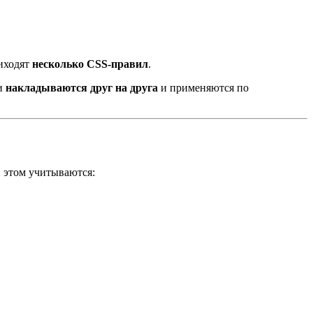
риходят
несколько CSS-правил
.
ли
накладываются друг на друга
и применяются по
и этом учитываются: