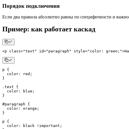
Порядок подключения
Если два правила абсолютно равны по специфичности и важно
Пример: как работает каскад
<
p
class
=
"
text
"
id
=
"
paragraph
"
style
=
"
color
:
green
;
"
>
Ha
p
{
color
:
red
;
}
.text
{
color
:
blue
;
}
#paragraph
{
color
:
orange
;
}
p
{
color
:
black
!important
;