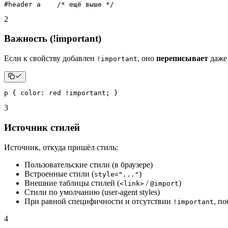
#header a    
/* ещё выше */
2
Важность (!important)
Если к свойству добавлен
, оно
переписывает
даже
!important
p
{
color
:
red
!important
;
}
3
Источник стилей
Источник, откуда пришёл стиль:
Пользовательские стили (в браузере)
Встроенные стили (
)
style="..."
Внешние таблицы стилей (
/
)
<link>
@import
Стили по умолчанию (user-agent styles)
При равной специфичности и отсутствии
, п
!important
4