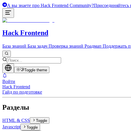
А вы знаете про Hack Frontend Community?
Присоединяйтесь в
Hack Frontend
База знаний
База задач
Проверка знаний
Роадмап
Поддержать п
Toggle theme
Войти
Hack Frontend
Гайд по подготовке
Разделы
HTML & CSS
Toggle
Javascript
Toggle