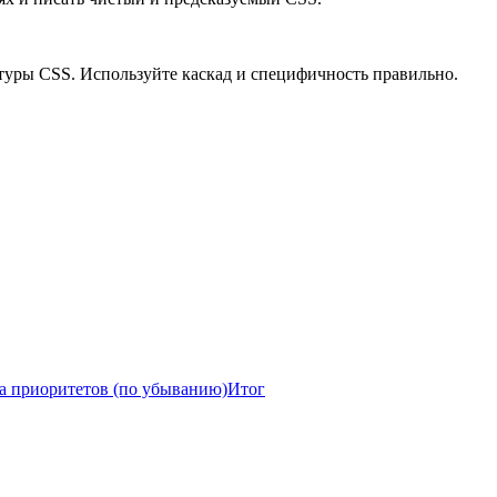
туры CSS. Используйте каскад и специфичность правильно.
а приоритетов (по убыванию)
Итог