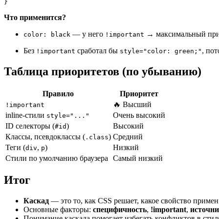
}
Что применится?
— у него
→ максимальный при
color: black
!important
Без
сработал бы
, по
!important
style="color: green;"
Таблица приоритетов (по убыванию)
Правило
Приоритет
🔥 Высший
!important
inline-стили
Очень высокий
style="..."
ID селекторы (
)
Высокий
#id
Классы, псевдоклассы (
)
Средний
.class
Теги (
,
)
Низкий
div
p
Стили по умолчанию браузера
Самый низкий
Итог
Каскад
— это то, как CSS решает, какое свойство примен
Основные факторы:
специфичность
,
!important
,
источн
Понимание каскада помогает избегать конфликтов в стил