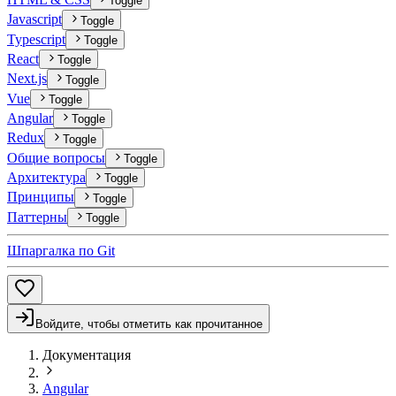
Toggle
Javascript
Toggle
Typescript
Toggle
React
Toggle
Next.js
Toggle
Vue
Toggle
Angular
Toggle
Redux
Toggle
Общие вопросы
Toggle
Архитектура
Toggle
Принципы
Toggle
Паттерны
Toggle
Шпаргалка по Git
Войдите, чтобы отметить как прочитанное
Документация
Angular