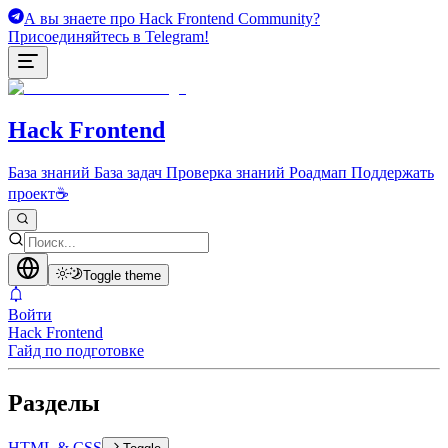
А вы знаете про Hack Frontend Community?
Присоединяйтесь в Telegram!
Hack Frontend
База знаний
База задач
Проверка знаний
Роадмап
Поддержать
проект
☕
Toggle theme
Войти
Hack Frontend
Гайд по подготовке
Разделы
HTML & CSS