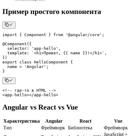
Пример простого компонента
import
{
 Component 
}
from
'@angular/core'
;
@
Component
(
{
  selector
:
'app-hello'
,
  template
:
`
<h1>Привет, {{ name }}!</h1>
`
,
}
)
export
class
HelloComponent
{
  name 
=
'Angular'
;
}
<!-- где-то в HTML -->
<
app-hello
>
</
app-hello
>
Angular vs React vs Vue
Характеристика
Angular
React
Vue
Тип
Фреймворк
Библиотека
Фреймворк
JavaScript +