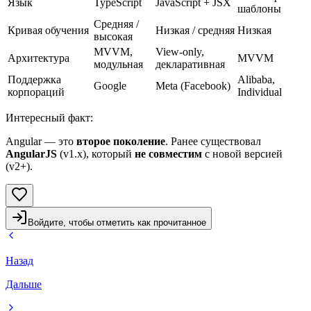
Язык
TypeScript
JavaScript + JSX
шаблоны
Средняя /
Кривая обучения
Низкая / средняя
Низкая
высокая
MVVM,
View-only,
Архитектура
MVVM
модульная
декларативная
Поддержка
Alibaba,
Google
Meta (Facebook)
корпораций
Individual
Интересный факт
:
Angular — это
второе поколение
. Ранее существовал
AngularJS
(v1.x), который
не совместим
с новой версией
(v2+).
Войдите, чтобы отметить как прочитанное
Назад
Дальше