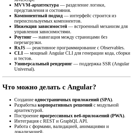
MVVM-архитектура
— разделение логики,
представления и состояния.
Компонентный подход
— интерфейс строится из
переиспользуемых компонентов.
Инжекция зависимостей
— встроенный механизм для
управления зависимостями.
Роутинг
— навигация между страницами без
перезагрузки.
RxJS
— реактивное программирование с Observables.
CLI
— мощный Angular CLI для генерации кода, сборки
и тестов.
Универсальный рендеринг
— поддержка SSR (Angular
Universal).
Что можно делать с Angular?
Создание
одностраничных приложений (SPA)
.
Разработка
корпоративных решений
с модульной
архитектурой.
Построение
прогрессивных веб-приложений (PWA)
.
Интеграция с REST и GraphQL API.
Работа с формами, валидацией, анимациями и
локализацией.