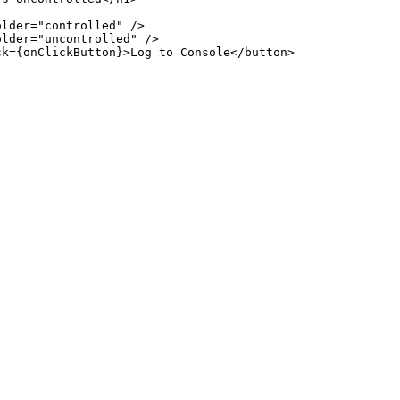
older
=
"controlled"
/>
older
=
"uncontrolled"
/>
ck
=
{
onClickButton
}
>
Log to Console
</
button
>