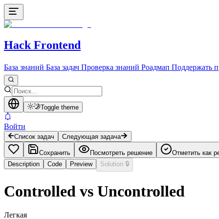
Hack Frontend
База знаний
База задач
Проверка знаний
Роадмап
Поддержать п
Toggle theme
Войти
Список задач
Следующая задача
Сохранить
Посмотреть решение
Отметить как р
Description
Code
Preview
Solution
🔒
Controlled vs Uncontrolled
Легкая