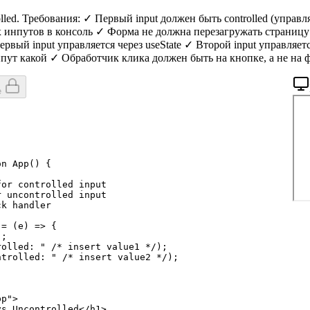
lled. Требования: ✓ Первый input должен быть controlled (управля
х инпутов в консоль ✓ Форма не должна перезагружать страницу 
Первый input управляется через useState ✓ Второй input управляе
нпут какой ✓ Обработчик клика должен быть на кнопке, а не на 
е
;
on
App
(
)
{
for controlled input
r uncontrolled input
ck handler
 = 
(
e
)
=>
{
)
;
rolled: "
/* insert value1 */
)
;
ntrolled: "
/* insert value2 */
)
;
pp"
>
vs Uncontrolled
</
h1
>