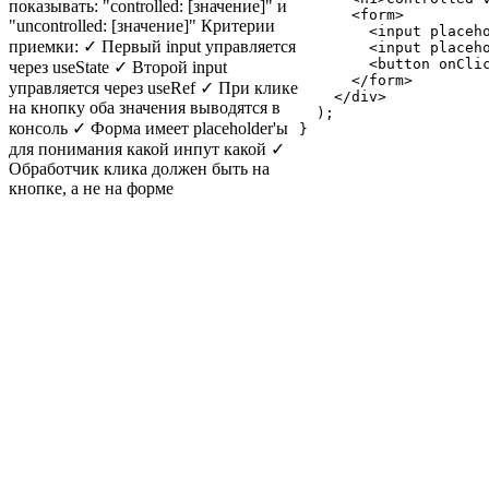
показывать: "controlled: [значение]" и
<
form
>
"uncontrolled: [значение]" Критерии
<
input
placeh
приемки: ✓ Первый input управляется
<
input
placeh
<
button
onCli
через useState ✓ Второй input
</
form
>
управляется через useRef ✓ При клике
</
div
>
на кнопку оба значения выводятся в
)
;
консоль ✓ Форма имеет placeholder'ы
}
для понимания какой инпут какой ✓
Обработчик клика должен быть на
кнопке, а не на форме