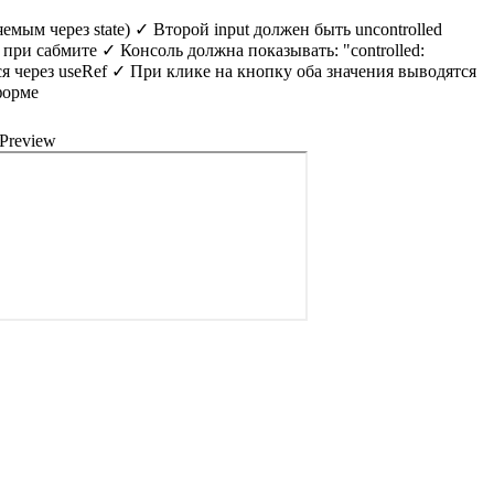
емым через state) ✓ Второй input должен быть uncontrolled
при сабмите ✓ Консоль должна показывать: "controlled:
тся через useRef ✓ При клике на кнопку оба значения выводятся
форме
Preview