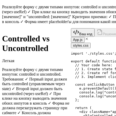
Реализуйте форму с двумя типами инпутов: controlled и uncontro
(через useRef) ✓ При клике на кнопку выводить значения обои
[значение]" и "uncontrolled: [значение]" Критерии приемки: ✓ 
в консоль ✓ Форма имеет placeholder'ы для понимания какой и
Ваш код
Решени
Controlled vs
App.js
Uncontrolled
styles.css
import
'./styles.css'
Легкая
export
default
functi
// Your code here:
// 1. Create state 
Реализуйте форму с двумя типами
// 2. Create ref fo
инпутов: controlled и uncontrolled.
// 3. Implement cli
Требования: ✓ Первый input должен
быть controlled (управляемым через
const
onClickButton
state) ✓ Второй input должен быть
e
.
preventDefault
(
console
.
log
(
"cont
uncontrolled (через useRef) ✓ При
console
.
log
(
"unco
клике на кнопку выводить значения
}
;
обоих инпутов в консоль ✓ Форма не
должна перезагружать страницу при
return
(
<
div
className
=
"a
сабмите ✓ Консоль должна
<
h1
>
Controlled 