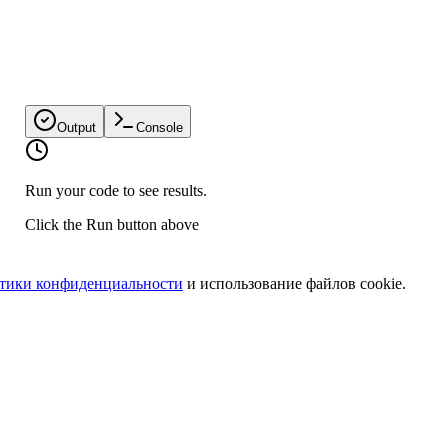
Output
Console
Run your code to see results.
Click the Run button above
тики конфиденциальности
и использование файлов cookie.
нимает строку
и массив строк
, и возвращает масси
substring
arr
егистру).
стой массив.