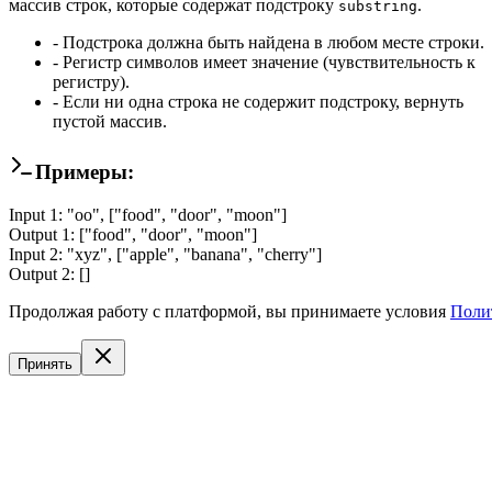
массив строк, которые содержат подстроку
.
substring
- Подстрока должна быть найдена в любом месте строки.
- Регистр символов имеет значение (чувствительность к
регистру).
- Если ни одна строка не содержит подстроку, вернуть
пустой массив.
Примеры:
Input
1
:
"oo", ["food", "door", "moon"]
Output
1
:
["food", "door", "moon"]
Input
2
:
"xyz", ["apple", "banana", "cherry"]
Output
2
:
[]
Ваш код
Output
Console
Решение
Продолжая работу с платформой, вы принимаете условия
Поли
Поиск строк с подстрокой
Run your code to see results.
Принять
Авито
Напишите функцию
findSubstring(substring, arr)
, которая при
- Подстрока должна быть найдена в любом месте строки.
- Регистр символов имеет значение (чувствительность к р
- Если ни одна строка не содержит подстроку, вернуть пу