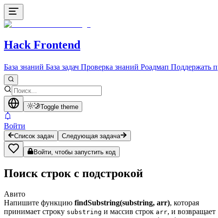
Hack Frontend
База знаний
База задач
Проверка знаний
Роадмап
Поддержать п
Toggle theme
Войти
Список задач
Следующая задача
Войти, чтобы запустить код
Поиск строк с подстрокой
Авито
Напишите функцию
findSubstring(substring, arr)
, которая
принимает строку
и массив строк
, и возвращает
substring
arr