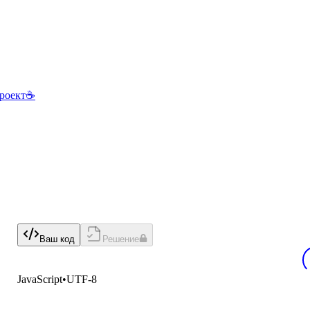
роект
☕
Ваш код
Решение
JavaScript
•
UTF-8