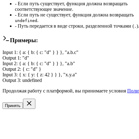
- Если путь существует, функция должна возвращать
соответствующее значение.
- Если путь не существует, функция должна возвращать
.
undefined
- Путь передается в виде строки, разделенной точками (
)
.
Примеры:
Input
1
:
{ a: { b: { c: "d" } } }, "a.b.c"
Output
1
:
"d"
Input
2
:
{ a: { b: { c: "d" } } }, "a.b"
Output
2
:
{ c: "d" }
Input
3
:
{ x: { y: { z: 42 } } }, "x.y.a"
Output
3
:
undefined
Ваш код
Output
Console
Решение
Продолжая работу с платформой, вы принимаете условия
Поли
Получение значения из объекта по пути
Run your code to see results.
Принять
Озон
Напишите функцию
get(obj, path)
, которая принимает объект
o
- Если путь существует, функция должна возвращать соот
- Если путь не существует, функция должна возвращать
u
- Путь передается в виде строки, разделенной точками (
)
.