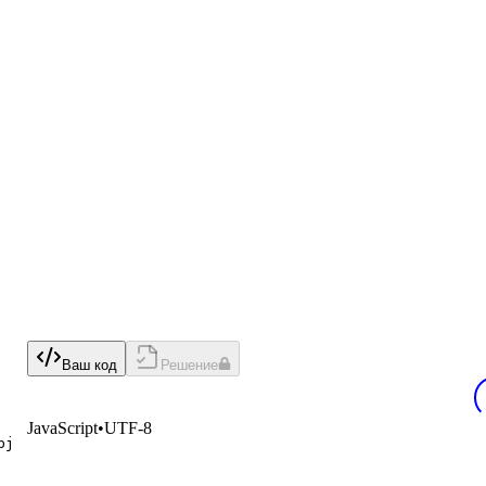
Ваш код
Решение
JavaScript
•
UTF-8
bj