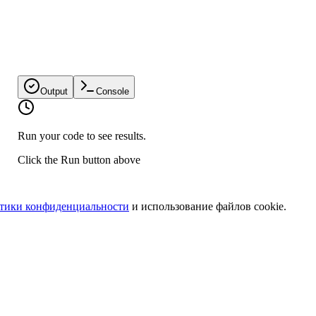
.
Output
Console
Run your code to see results.
Click the Run button above
тики конфиденциальности
и использование файлов cookie.
и строку
, представляющую путь к значению в объекте.
bj
path
ветствующее значение.
.
ndefined
.